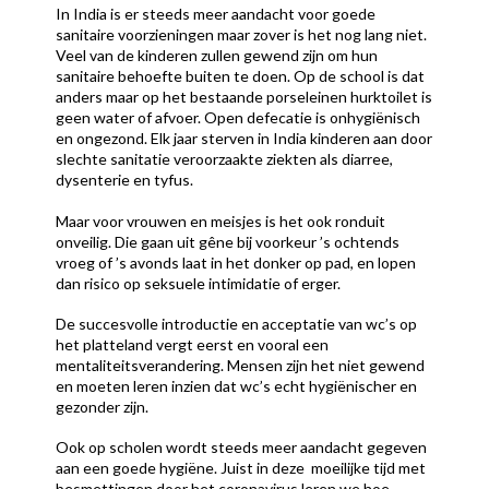
In India is er steeds meer aandacht voor goede
sanitaire voorzieningen maar zover is het nog lang niet.
Veel van de kinderen zullen gewend zijn om hun
sanitaire behoefte buiten te doen. Op de school is dat
anders maar op het bestaande porseleinen hurktoilet is
geen water of afvoer. Open defecatie is onhygiënisch
en ongezond. Elk jaar sterven in India kinderen aan door
slechte sanitatie veroorzaakte ziekten als diarree,
dysenterie en tyfus.
Maar voor vrouwen en meisjes is het ook ronduit
onveilig. Die gaan uit gêne bij voorkeur ’s ochtends
vroeg of ’s avonds laat in het donker op pad, en lopen
dan risico op seksuele intimidatie of erger.
De succesvolle introductie en acceptatie van wc’s op
het platteland vergt eerst en vooral een
mentaliteitsverandering. Mensen zijn het niet gewend
en moeten leren inzien dat wc’s echt hygiënischer en
gezonder zijn.
Ook op scholen wordt steeds meer aandacht gegeven
aan een goede hygiëne. Juist in deze moeilijke tijd met
besmettingen door het coronavirus leren we hoe